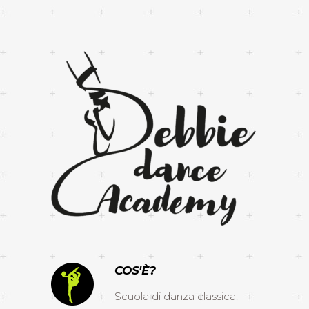
COS'È?
Scuola di danza classica,