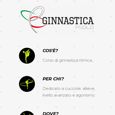
COS'È?
Corso di ginnastica ritmica
PER CHI?
Dedicato a cucciole, allieve,
livello avanzato e agonismo
DOVE?