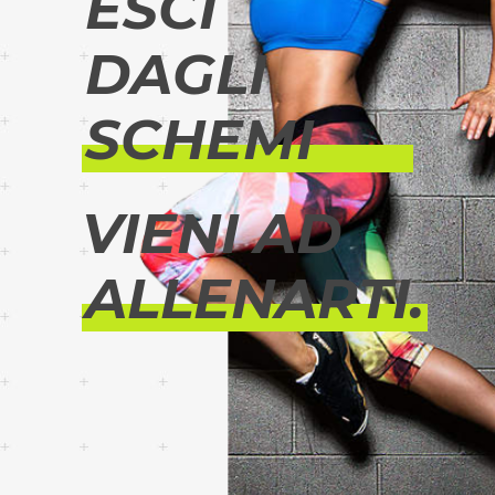
ESCI
HIP HOP &
VIDEO DANCE
DAGLI
MUAY THAI
SCHEMI
FUN CROSS
VIENI AD
TBT TOTAL
BODY TRAINING
ALLENARTI.
FIT CIRCUIT