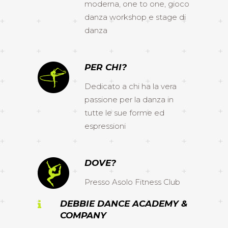
moderna, one to one, gioco
danza workshop e stage di
danza
PER CHI?
Dedicato a chi ha la vera
passione per la danza in
tutte le sue forme ed
espressioni
DOVE?
Presso Asolo Fitness Club
DEBBIE DANCE ACADEMY &
COMPANY